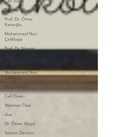
Celi Sülüs
Zeynep Albayrak
Prof. Dr. Ömer
Karaoğlu
Muhammed Nuri
Çelikkaya
Prof. Dr. Nevzat
Tarhan
Arif Özdem
Muhammed Nuri
Çelikkaya
Yahya Yaldız
Celi Divani
Mehmet Özel
dua
Dr. Ömer Akgül
Senem Demirci