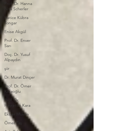
​Prof. Dr. Hanna
Nita Scherler
Hatice Kübra
Tongar
Enise Akgül
Prof. Dr. Enver
Sarı
Doç. Dr. Yusuf
Alpaydın
şiir
Dr. Murat Dinçer
Prof. Dr. Ömer
Karaoğlu
Prof. Dr.
Hayrettin Kara
Ekber Mukim
Ömer Taş