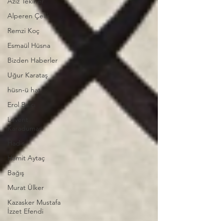
Aziz Tekiner
Alperen Çelik
Remzi Koç
Esmaül Hüsna
Bizden Haberler
Uğur Karataş
hüsn-ü hat
Erol Balcı
Levent
Karaduman
Hadis
Hamit Aytaç
Bağış
Murat Ülker
Kazasker Mustafa
İzzet Efendi