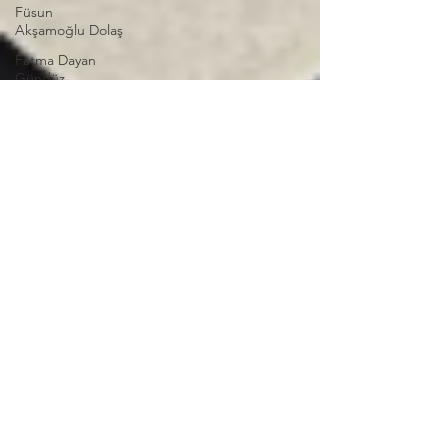
Füsun
Akşamoğlu Dolaş
Fatma Dayan
Gündüz
Eyüp Kuşçu
Emine
Karaalioğlu
Ferhat Kurlu
Ali Rıza Bey
Hasan Rızâ Efendi
Mehmed Hulûsi
Efendi
Zülküf Cansever
İsmail Hakkı
Altunbezer