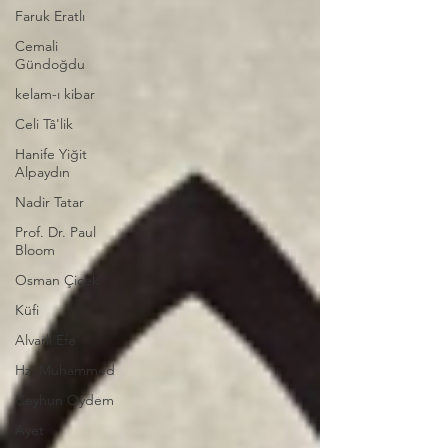
Faruk Eratlı
Cemali
Gündoğdu
kelam-ı kibar
Celi Tâ'lik
Hanife Yiğit
Alpaydın
Nadir Tatar
Prof. Dr. Paul
Bloom
Osman Çiçek
Küfi
Alvarlı Efe
Hz. Muhammed
Ceyhun Oydem
Ayet