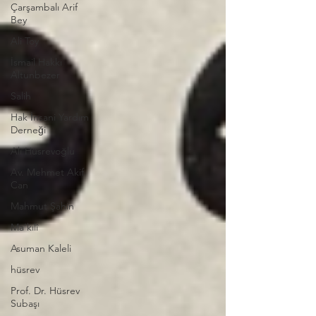
Çarşambalı Arif
Bey
Ali Toy
İsmail Hakkı
Altunbezer
Salih
Hak İnsani Yardım
Derneği
Ali Hüsrevoğlu
Av. Mehmet Akif
Can
Mahmut Şahin
Ma’kılî
Asuman Kaleli
hüsrev
Prof. Dr. Hüsrev
Subaşı