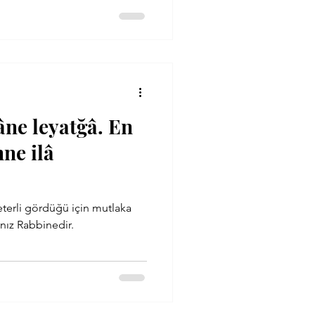
âne leyatğâ. En
nne ilâ
eterli gördüğü için mutlaka
nüş yalnız Rabbinedir.