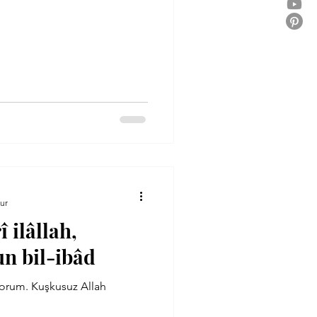
ur
 ilâllah,
un bil-ibâd
yorum. Kuşkusuz Allah