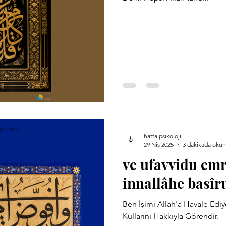
hatta psikoloji
29 Nis 2025
3 dakikada okun
ve ufavvidu emrî
innallâhe basîr
Ben İşimi Allah'a Havale Edi
Kullarını Hakkıyla Görendir.