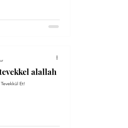
ur
 tevekkel alallah
 Tevekkül Et!