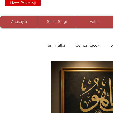
Hatta Psikoloji
Anasayfa
Sanal Sergi
Hatlar
Tüm Hatlar
Osman Çiçek
İ
Zeynep Albayrak
Prof. Dr.
Arif Özdem
Muhammed Nur
Dr. Ömer Akgül
Senem De