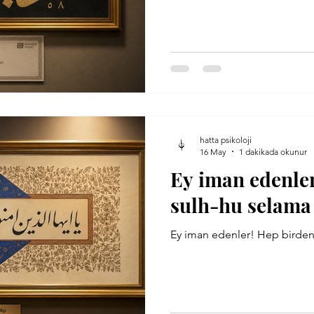
 Tatar
Prof. Dr. Paul Bloom
Osman Çiçek
Küfi
Oydem
Ayet
hatta psikoloji
16 May
1 dakikada okunur
Ey iman edenle
sulh-hu selama 
Ey iman edenler! Hep birden