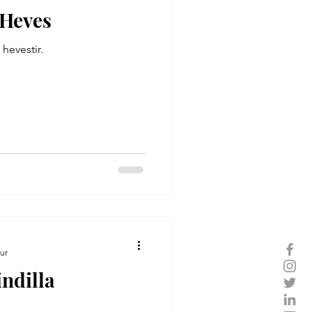
 Heves
 hevestir.
ur
indilla