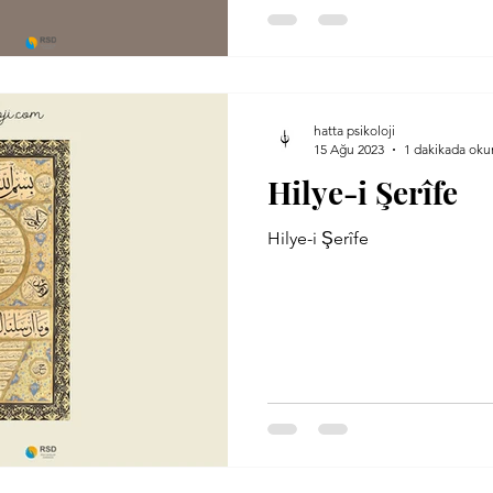
hatta psikoloji
15 Ağu 2023
1 dakikada oku
Hilye-i Şerîfe
Hilye-i Şerîfe