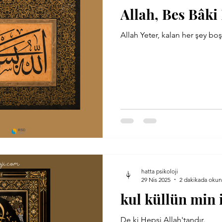
Allah, Bes Bâki
Allah Yeter, kalan her şey boş
hatta psikoloji
29 Nis 2025
2 dakikada okun
kul küllün min 
De ki Hepsi Allah'tandır.