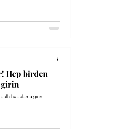
Alvarlı Efe
r! Hep birden
girin
 sulh-hu selama girin