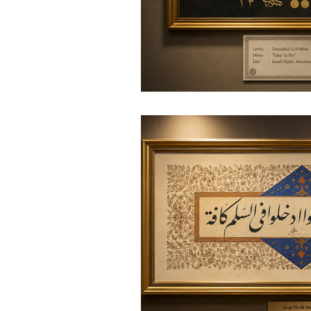
Hanife Yiğit Alpaydın
Nadir
Hz. Muhammed
Ceyhun 