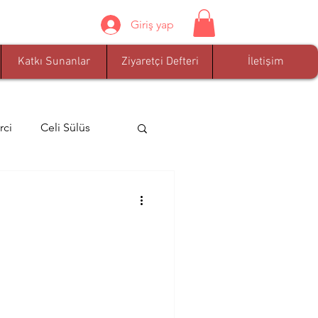
Giriş yap
Katkı Sunanlar
Ziyaretçi Defteri
İletişim
rci
Celi Sülüs
Nevzat Tarhan
zel
dua
ar
Celi Tâ'lik