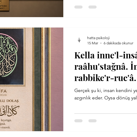
hatta psikoloji
15 Mar
6 dakikada okunur
Kella inne'l-ins
raâhu'stağnâ. İ
rabbike'r-ruc'â.
Gerçek şu ki, insan kendini y
azgınlık eder. Oysa dö