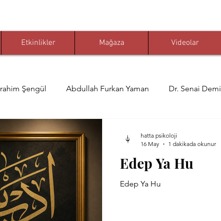
Etkinlikler
Mağaza
Videolar
brahim Şengül
Abdullah Furkan Yaman
Dr. Senai Demi
 Ömer Karaoğlu
Muhammed Nuri Çelikkaya
Prof. Dr. 
hatta psikoloji
16 May
1 dakikada okunur
Edep Ya Hu
i Çelikkaya
Yahya Yaldız
Celi Divani
Mehmet Ö
Edep Ya Hu
mirci
Faruk Eratlı
Cemali Gündoğdu
kelam-ı kib