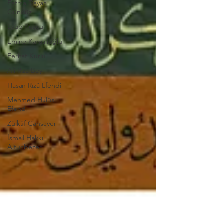
Fatma Dayan
Gündüz
Eyüp Kuşçu
Emine Karaalioğlu
Ferhat Kurlu
Ali Rıza Bey
Hasan Rızâ Efendi
Mehmed Hulûsi
Efendi
Zülküf Cansever
İsmail Hakkı
Altunbezer