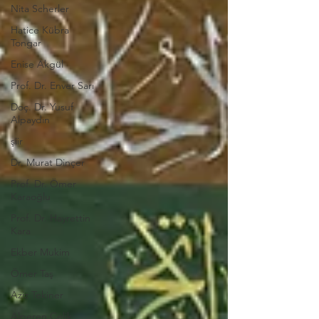
Nita Scherler
Hatice Kübra
Tongar
Enise Akgül
Prof. Dr. Enver Sarı
Doç. Dr. Yusuf
Alpaydın
şiir
Dr. Murat Dinçer
Prof. Dr. Ömer
Karaoğlu
Prof. Dr. Hayrettin
Kara
Ekber Mukim
Ömer Taş
Aziz Tekiner
Alperen Çelik