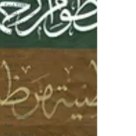
Faruk Eratlı
Cemali Gündoğdu
kelam-ı kibar
Celi Tâ'lik
Hanife Yiğit
Alpaydın
Nadir Tatar
Prof. Dr. Paul
Bloom
Osman Çiçek
Küfi
Alvarlı Efe
Hz. Muhammed
Ceyhun Oydem
Ayet
​Prof. Dr. Hanna