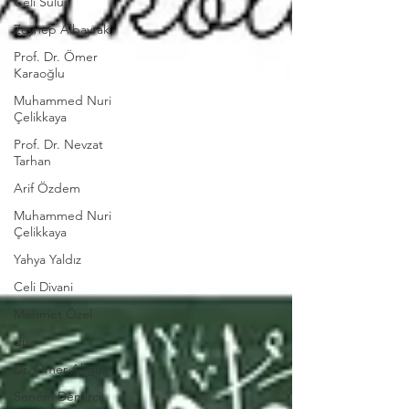
Celi Sülüs
Zeynep Albayrak
Prof. Dr. Ömer
Karaoğlu
Muhammed Nuri
Çelikkaya
Prof. Dr. Nevzat
Tarhan
Arif Özdem
Muhammed Nuri
Çelikkaya
Yahya Yaldız
Celi Divani
Mehmet Özel
dua
Dr. Ömer Akgül
Senem Demirci