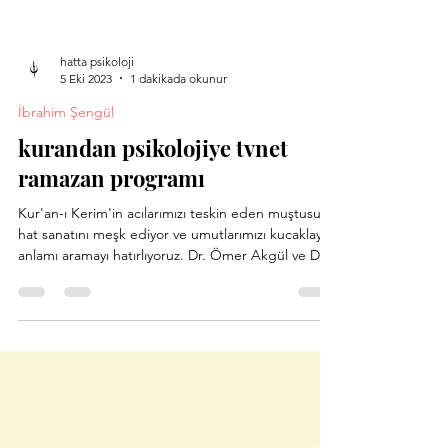
hatta psikoloji
5 Eki 2023
1 dakikada okunur
İbrahim Şengül
kurandan psikolojiye tvnet
ramazan programı
Kur'an-ı Kerim'in acılarımızı teskin eden muştusuyla
hat sanatını meşk ediyor ve umutlarımızı kucaklayan
anlamı aramayı hatırlıyoruz. Dr. Ömer Akgül ve Dr.
Senai Demirci'nin arayışını, İbrahim Şengül hat
sanatında buluşturuyor.