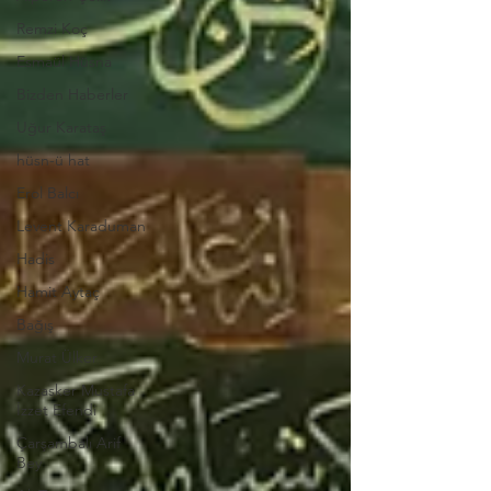
Remzi Koç
Esmaül Hüsna
Bizden Haberler
Uğur Karataş
hüsn-ü hat
Erol Balcı
Levent Karaduman
Hadis
Hamit Aytaç
Bağış
Murat Ülker
Kazasker Mustafa
İzzet Efendi
Çarşambalı Arif
Bey