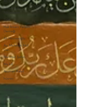
Ali Toy
İsmail Hakkı
Altunbezer
Salih
Hak İnsani Yardım
Derneği
Ali Hüsrevoğlu
Av. Mehmet Akif
Can
Mahmut Şahin
Ma’kılî
Asuman Kaleli
hüsrev
Prof. Dr. Hüsrev
Subaşı
Füsun Akşamoğlu
Dolaş