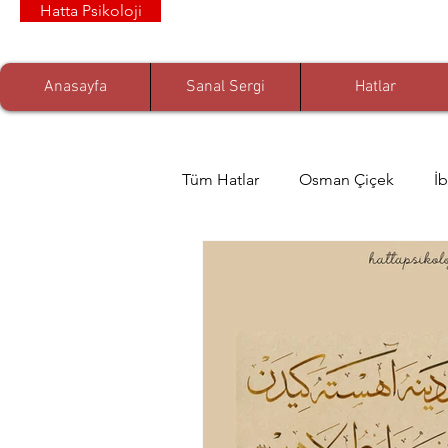
Hatta Psikoloji
Anasayfa
Sanal Sergi
Hatlar
Tüm Hatlar
Osman Çiçek
İ
Zeynep Albayrak
Prof. Dr.
Arif Özdem
Muhammed Nur
Dr. Ömer Akgül
Senem De