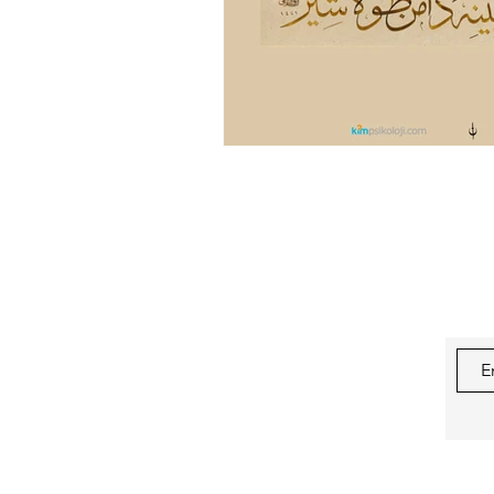
Hanife Yiğit Alpaydın
Nadir
Hz. Muhammed
Ceyhun 