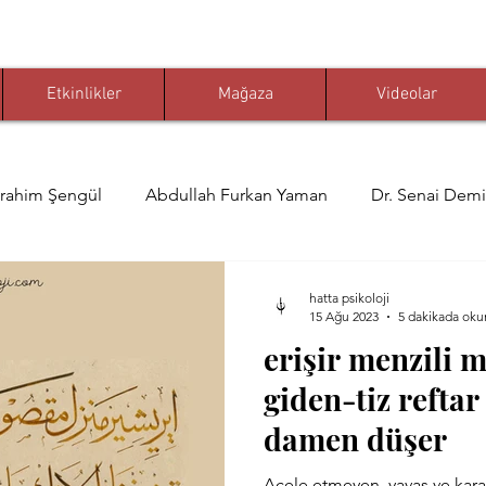
Etkinlikler
Mağaza
Videolar
brahim Şengül
Abdullah Furkan Yaman
Dr. Senai Demi
 Ömer Karaoğlu
Muhammed Nuri Çelikkaya
Prof. Dr. 
hatta psikoloji
15 Ağu 2023
5 dakikada oku
erişir menzili
i Çelikkaya
Yahya Yaldız
Celi Divani
Mehmet Ö
giden-tiz reftar
damen düşer
mirci
Faruk Eratlı
Cemali Gündoğdu
kelam-ı kib
Acele etmeyen, yavaş ve karar