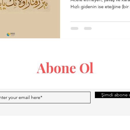
Hızlı gi
 Tatar
Prof. Dr. Paul Bloom
Osman Çiçek
Küfi
Oydem
Ayet
Abone Ol
Şimdi abone 