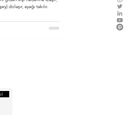
denin ise eteğine (bir şey) dolaşır, ayağı takılır.
Alvarlı Efe
ol