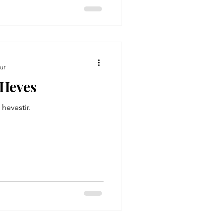
ur
 Heves
 hevestir.