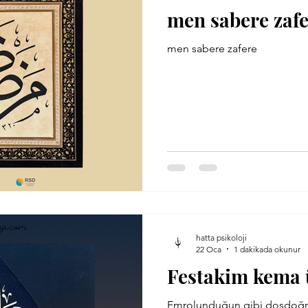
men sabere zaf
men sabere zafere
hatta psikoloji
22 Oca
1 dakikada okunur
Festakim kema 
Emrolunduğun gibi dosdoğr