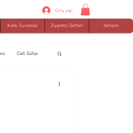
Giriş yap
Katkı Sunanlar
Ziyaretçi Defteri
İletişim
rci
Celi Sülüs
Nevzat Tarhan
zel
dua
ar
Celi Tâ'lik