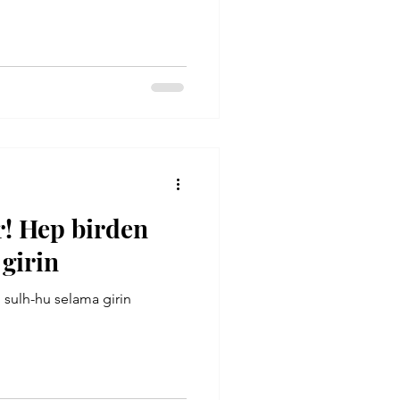
Alvarlı Efe
r! Hep birden
girin
 sulh-hu selama girin