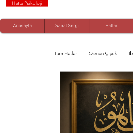
Hatta Psikoloji
Anasayfa
Sanal Sergi
Hatlar
Tüm Hatlar
Osman Çiçek
İ
Zeynep Albayrak
Prof. Dr.
Arif Özdem
Muhammed Nur
Dr. Ömer Akgül
Senem De