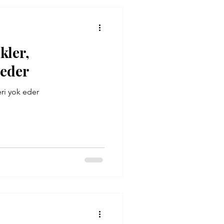
ikler,
k eder
kleri yok eder