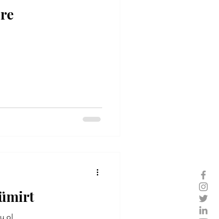
ere
ümirt
u ol