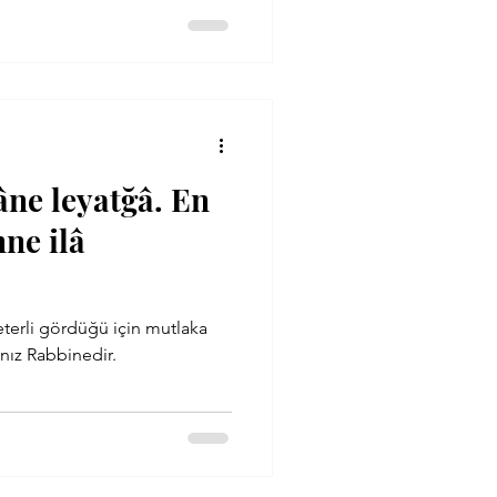
âne leyatğâ. En
nne ilâ
eterli gördüğü için mutlaka
nüş yalnız Rabbinedir.