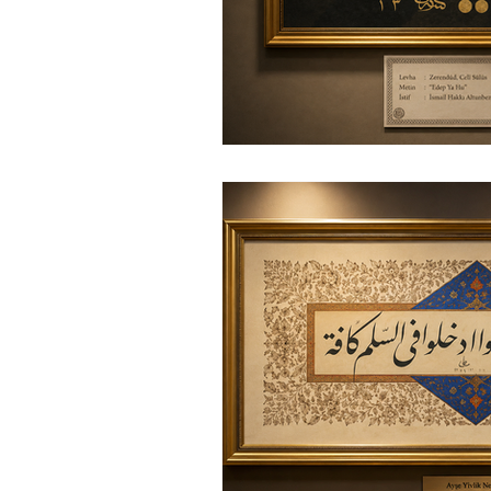
Hanife Yiğit Alpaydın
Nadir
Hz. Muhammed
Ceyhun 