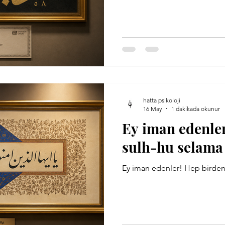
 Tatar
Prof. Dr. Paul Bloom
Osman Çiçek
Küfi
Oydem
Ayet
hatta psikoloji
16 May
1 dakikada okunur
Ey iman edenle
sulh-hu selama 
Ey iman edenler! Hep birden