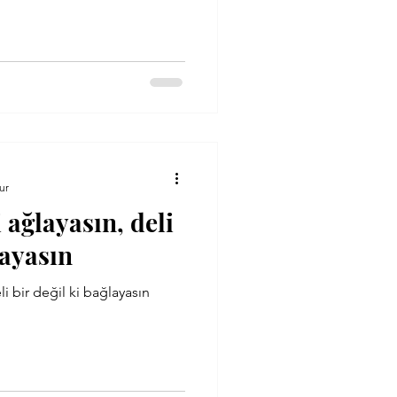
ur
i ağlayasın, deli
layasın
li bir değil ki bağlayasın