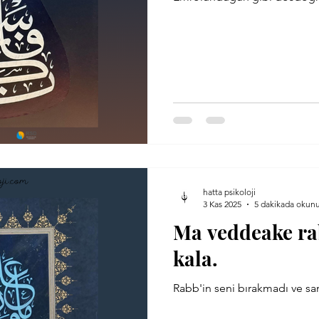
hatta psikoloji
3 Kas 2025
5 dakikada okun
Ma veddeake ra
kala.
Rabb'in seni bırakmadı ve sa