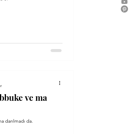
ur
bbuke ve ma
na darılmadı da.