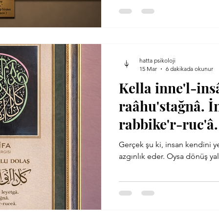
hatta psikoloji
15 Mar
6 dakikada okunur
Kella inne'l-ins
raâhu'stağnâ. İ
rabbike'r-ruc'â.
Gerçek şu ki, insan kendini y
azgınlık eder. Oysa dö