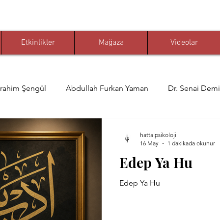
Etkinlikler
Mağaza
Videolar
brahim Şengül
Abdullah Furkan Yaman
Dr. Senai Demi
 Ömer Karaoğlu
Muhammed Nuri Çelikkaya
Prof. Dr. 
hatta psikoloji
16 May
1 dakikada okunur
Edep Ya Hu
i Çelikkaya
Yahya Yaldız
Celi Divani
Mehmet Ö
Edep Ya Hu
mirci
Faruk Eratlı
Cemali Gündoğdu
kelam-ı kib