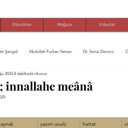
Etkinlikler
Mağaza
Videolar
him Şengül
Abdullah Furkan Yaman
Dr. Senai Demirci
C
ğu 2023
4 dakikada okunur
er Karaoğlu
Muhammed Nuri Çelikkaya
Prof. Dr. Nevzat Tar
n; innallahe meânâ
025
hya Yaldız
Celi Divani
Mehmet Özel
dua
Dr. Öme
dız
Cemali Gündoğdu
kelam-ı kibar
Celi Tâ'lik
Hanife Y
kaynak
yazım usulü
hattat
v