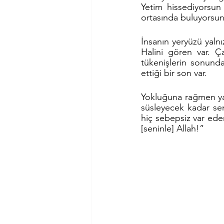
Yetim hissediyorsun 
ortasında buluyorsun
İnsanın yeryüzü yaln
Halini gören var. Çar
tükenişlerin sonunda
ettiği bir son var. 
Yokluğuna rağmen yan
süsleyecek kadar sen
hiç sebepsiz var ede
[seninle] Allah!” 