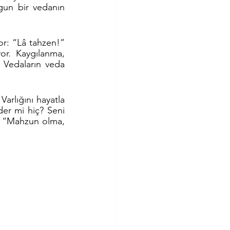
gun bir vedanın 
r: “Lâ tahzen!” 
yor. Kaygılanma, 
 Vedaların veda 
rlığını hayatla 
er mi hiç? Seni 
? “Mahzun olma, 