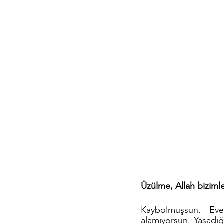
Üzülme, Allah biziml
Kaybolmuşsun. Eve
alamıyorsun. Yaşadığı