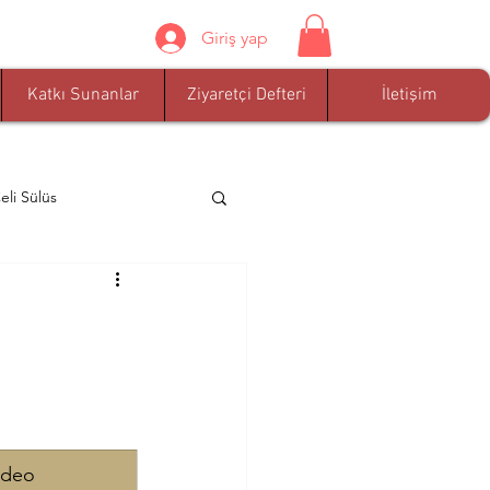
Giriş yap
Katkı Sunanlar
Ziyaretçi Defteri
İletişim
eli Sülüs
han
Arif Özdem
r Akgül
iğit Alpaydın
ideo