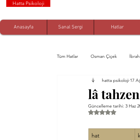
Hatta Psikoloji
Anasayfa
Sanal Sergi
Hatlar
Tüm Hatlar
Osman Çiçek
İbra
hatta psikoloji
17 A
Zeynep Albayrak
Prof. Dr. Öm
lâ tahze
Güncelleme tarihi:
3 Haz 2
Muhammed Nuri Çelikkaya
Ya
5 üzerinden NaN yıl
Senem Demirci
Faruk Eratlı
hat