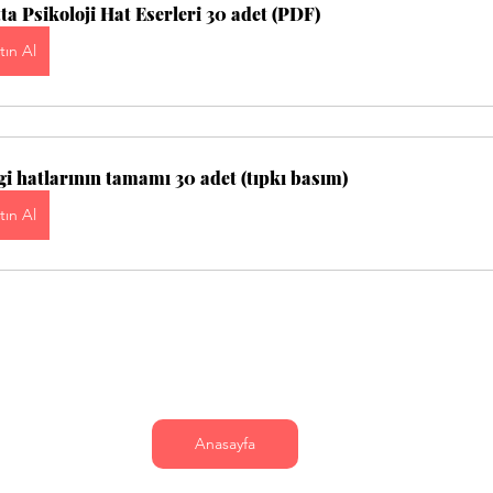
ta Psikoloji Hat Eserleri 30 adet (PDF)
tın Al
gi hatlarının tamamı 30 adet (tıpkı basım)
tın Al
Anasayfa