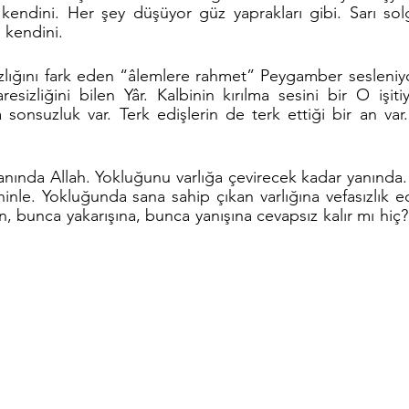
kendini. Her şey düşüyor güz yaprakları gibi. Sarı sol
 kendini. 
ızlığını fark eden “âlemlere rahmet” Peygamber sesleniyo
esizliğini bilen Yâr. Kalbinin kırılma sesini bir O işiti
 sonsuzluk var. Terk edişlerin de terk ettiği bir an var.
ında Allah. Yokluğunu varlığa çevirecek kadar yanında. Va
inle. Yokluğunda sana sahip çıkan varlığına vefasızlık ed
n, bunca yakarışına, bunca yanışına cevapsız kalır mı hiç