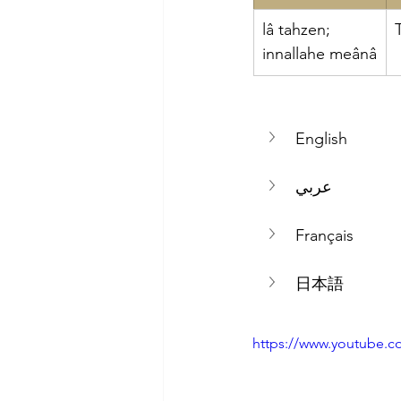
lâ tahzen; 
Nadir Tatar
Prof. Dr. Paul Blo
innallahe meânâ
 
Ayet
English
عربي
Français
日本語
https://www.youtube.