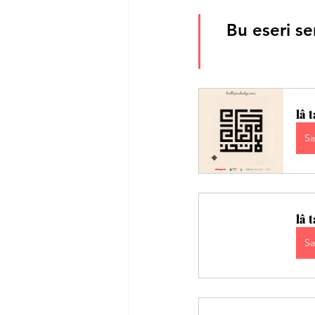
Bu eseri se
lâ
Sa
lâ 
Sa