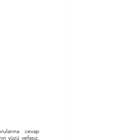
ularına cevap 
ın yüzü vefasız. 