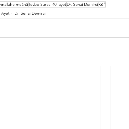
innallahe meânâ
Tevbe Suresi 40. ayet
Dr. Senai Demirci
Kûfî
Ayet
Dr. Senai Demirci