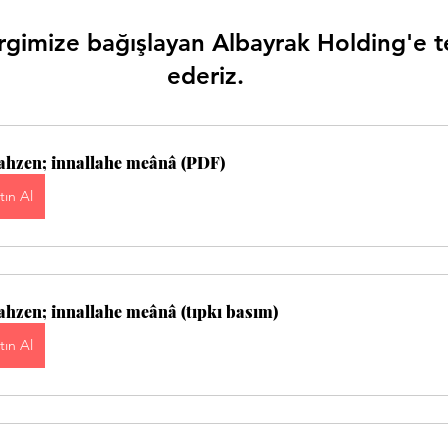
rgimize bağışlayan Albayrak Holding'e t
ederiz.
 tahzen; innallahe meânâ (PDF)
tın Al
tahzen; innallahe meânâ (tıpkı basım)
tın Al