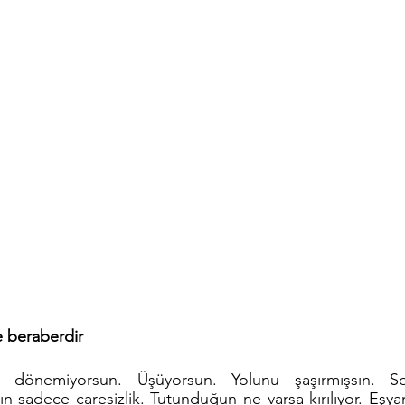
e beraberdir
 dönemiyorsun. Üşüyorsun. Yolunu şaşırmışsın. Sor
n sadece çaresizlik. Tutunduğun ne varsa kırılıyor. Eşyan