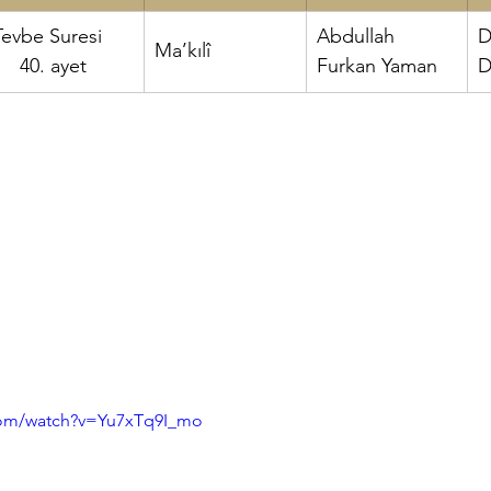
Tevbe Suresi     
Abdullah 
​
Ma’kılî
om
Osman Çiçek
Küfi
Alvarlı Efe
Hz. Muhammed
    40. ayet
Furkan Yaman
D
com/watch?v=Yu7xTq9I_mo