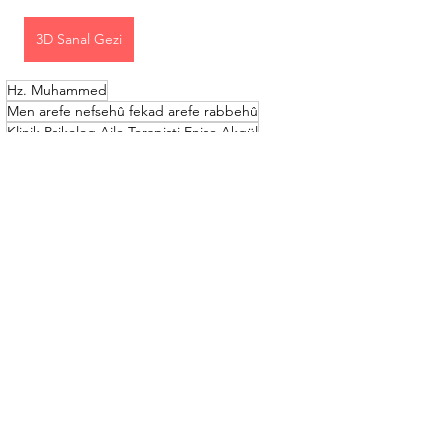
3D Sanal Gezi
Hz. Muhammed
Men arefe nefsehû fekad arefe rabbehû
Klinik Psikolog Aile Terapisti Enise Akgül
Abdullah Furkan Yaman
Ma’kılî
Abdullah Furkan Yaman
Hz. Muhammed
Enise Akgül
Hepsini Gör
Son Yazılar