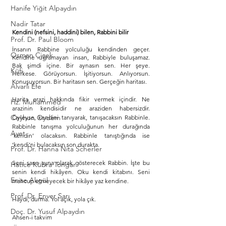
Hanife Yiğit Alpaydın
Nadir Tatar
Kendini (nefsini, haddini) bilen, Rabbini bilir
Prof. Dr. Paul Bloom
İnsanın Rabbine yolculuğu kendinden geçer. 
Osman Çiçek
Kendine uğramayan insan, Rabbiyle buluşamaz. 
Bak şimdi içine. Bir aynasın sen. Her şeye. 
Küfi
Herkese. Görüyorsun. İşitiyorsun. Anlıyorsun. 
Konuşuyorsun. Bir haritasın sen. Gerçeğin haritası.
Alvarlı Efe
Harita arazi hakkında fikir vermek içindir. Ne 
Hz. Muhammed
arazinin kendisidir ne araziden habersizdir. 
Ceyhun Oydem
Öyleyse, kendini tanıyarak, tanışacaksın Rabbinle. 
Rabbinle tanışma yolculuğunun her durağında 
Ayet
‘kendin’ olacaksın. Rabbinle tanıştığında ise 
‘kendi’ni bulacaksın son durakta.
​Prof. Dr. Hanna Nita Scherler
Seni sana ayna olarak gösterecek Rabbin. İşte bu 
Hatice Kübra Tongar
senin kendi hikâyen. Oku kendi kitabını. Seni 
Enise Akgül
mahcup etmeyecek bir hikâye yaz kendine.
Prof. Dr. Enver Sarı
Haydi, durma. Yol açık, yola çık.
Doç. Dr. Yusuf Alpaydın
Ahsen-i takvim