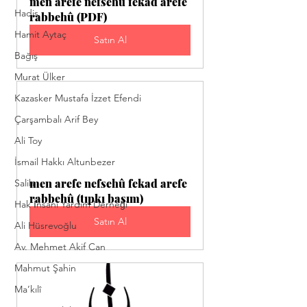
men arefe nefsehû fekad arefe 
Hadis
rabbehû (PDF)
Hamit Aytaç
Satın Al
Bağış
Murat Ülker
Kazasker Mustafa İzzet Efendi
Çarşambalı Arif Bey
Ali Toy
İsmail Hakkı Altunbezer
men arefe nefsehû fekad arefe 
Salih
rabbehû (tıpkı basım)
Hak İnsani Yardım Derneği
Satın Al
Ali Hüsrevoğlu
Av. Mehmet Akif Can
Mahmut Şahin
Ma’kılî