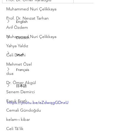
Muhammed Nuri Çelikkaya
Prof. Dr. Nevzat Tarhan
English
Arif Özdem
Muhammed Nuri Çelikkaya
Deutsch
Yahya Yaldız
عربي
Celi Divani
Mehmet Özel
Français
dua
Dr. Ömer Akgül
日本語
Senem Demirci
Faruk Eratlı
https://youtu.be/eZdwqgGDnxU
Cemali Gündoğdu
kelam-ı kibar
Celi Tâ'lik