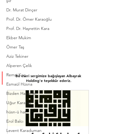
şiir
Dr. Murat Dinçer
Prof. Dr. Ömer Karaoğlu
Prof. Dr. Hayrettin Kara
Ekber Mukim
Ömer Taş
Aziz Tekiner
Alperen Çelik
Remzi Koç
Bu eseri sergimize bağışlayan Albayrak 
Holding'e teşekkür ederiz.
Esmaül Hüsna
Bizden Haberler
Uğur Karataş
hüsn-ü hat
Erol Balcı
Levent Karaduman