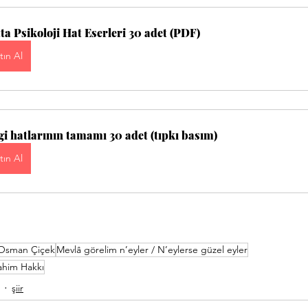
ta Psikoloji Hat Eserleri 30 adet (PDF)
tın Al
gi hatlarının tamamı 30 adet (tıpkı basım)
tın Al
Osman Çiçek
Mevlâ görelim n’eyler / N’eylerse güzel eyler
ahim Hakkı
şiir