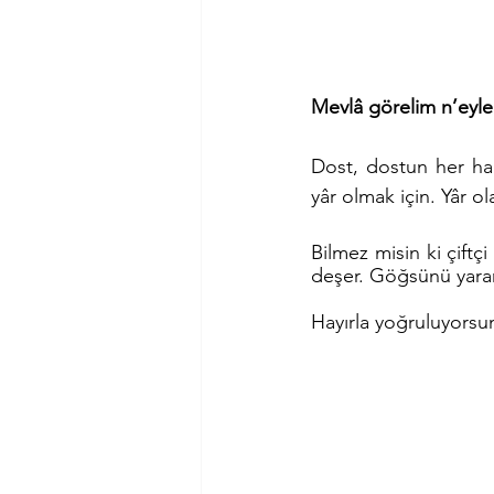
Mevlâ görelim n’eyler
Dost, dostun her hal
yâr olmak için. Yâr ol
Bilmez misin ki çiftç
deşer. Göğsünü yarar.
Hayırla yoğruluyorsu