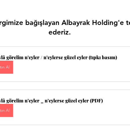
rgimize bağışlayan Albayrak Holding'e t
ederiz.
lâ görelim n’eyler / n’eylerse güzel eyler (tıpkı basım)
tın Al
lâ görelim n’eyler _ n’eylerse güzel eyler (PDF)
tın Al