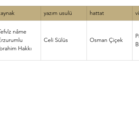
kaynak
yazım usulü
hattat
v
om
Osman Çiçek
Küfi
Alvarlı Efe
Hz. Muhammed
Tefvîz nâme
​
Erzurumlu
Celi Sülüs
Osman Çiçek
B
İbrahim Hakkı