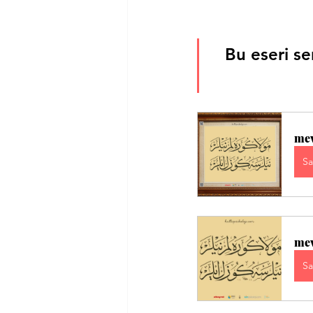
Bu eseri se
mev
Sa
mev
Sa