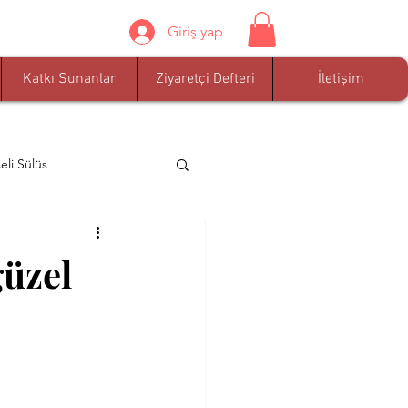
Giriş yap
Katkı Sunanlar
Ziyaretçi Defteri
İletişim
eli Sülüs
han
Arif Özdem
güzel
r Akgül
iğit Alpaydın