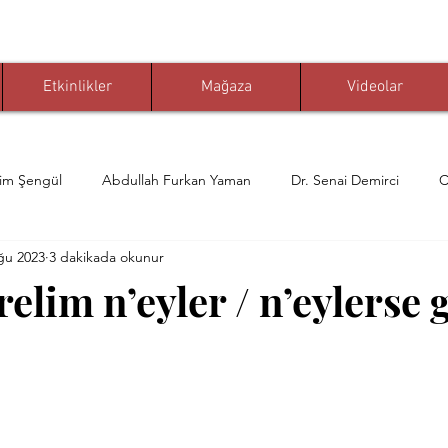
Etkinlikler
Mağaza
Videolar
him Şengül
Abdullah Furkan Yaman
Dr. Senai Demirci
C
ğu 2023
3 dakikada okunur
er Karaoğlu
Muhammed Nuri Çelikkaya
Prof. Dr. Nevzat Tar
elim n’eyler / n’eylerse 
hya Yaldız
Celi Divani
Mehmet Özel
dua
Dr. Öme
dız
Cemali Gündoğdu
kelam-ı kibar
Celi Tâ'lik
Hanife Y