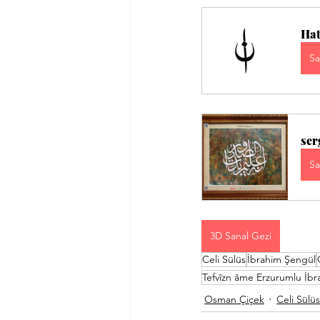
Hat
Sa
ser
Sa
3D Sanal Gezi
Celi Sülüs
İbrahim Şengül
Tefvîzn âme Erzurumlu İbr
Osman Çiçek
Celi Sülüs