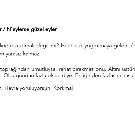
 / N’eylerse güzel eyler
ine razı olmalı değil mi? Hatırla ki yoğrulmaya geldin â
an yarasız kalmaz.
i toprağından umutluysa, rahat bırakmaz onu. Altını üstüne 
 Olduğundan fazla olsun diye. Ektiğinden fazlasını hasat 
n. Hayra yoruluyorsun. Korkma! 