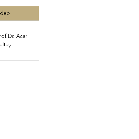
ideo
Ceyhun Oydem
Prof.Dr. Acar 
altaş