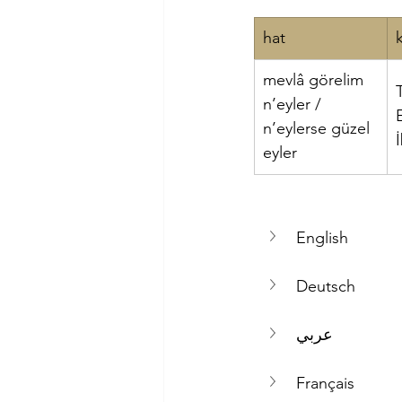
hat
Nadir Tatar
Prof. Dr. Paul Blo
mevlâ görelim 
n’eyler / 
Ayet
n’eylerse güzel 
eyler
English
Deutsch
عربي
Français