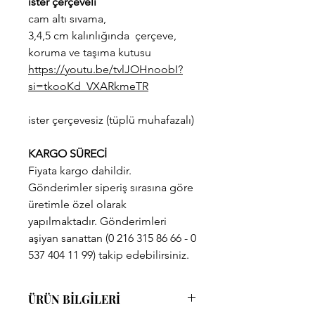
ister çerçeveli
cam altı sıvama,
3,4,5 cm kalınlığında çerçeve,
koruma ve taşıma kutusu
https://youtu.be/tvlJOHnoobI?
si=tkooKd_VXARkmeTR
ister çerçevesiz (tüplü muhafazalı)
KARGO SÜRECİ
Fiyata kargo dahildir.
Gönderimler siperiş sırasına göre
üretimle özel olarak
yapılmaktadır. Gönderimleri
aşiyan sanattan (0 216 315 86 66 - 0
537 404 11 99) takip edebilirsiniz.
ÜRÜN BİLGİLERİ