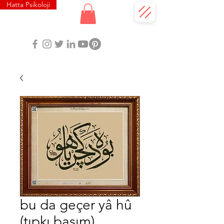
Hatta Psikoloji
bu da geçer yâ hû
(tıpkı basım)