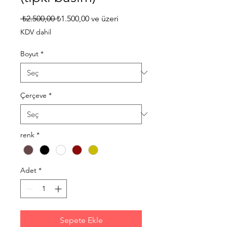
Normal
İndirimli
 ₺2.500,00 
₺1.500,00
ve üzeri
Fiyat
Fiyat
KDV dahil
Boyut
*
Çerçeve
*
renk
*
Adet
*
Sepete Ekle