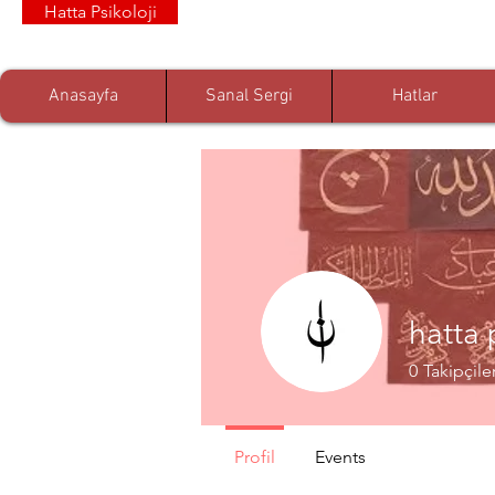
Hatta Psikoloji
Anasayfa
Sanal Sergi
Hatlar
hatta 
0
Takipçile
Profil
Events