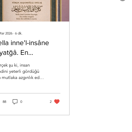
Mar 2026
∙
6
dk.
lla inne'l-insâne
eyatğâ. En
âhu'stağnâ. İnne ilâ
çek şu ki, insan
bbike'r-ruc'â.
dini yeterli gördüğü
n mutlaka azgınlık eder.
a dönüş yalnız
binedir.
88
0
2