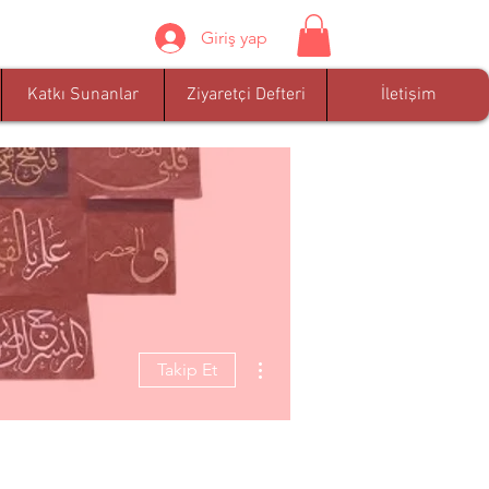
Giriş yap
Katkı Sunanlar
Ziyaretçi Defteri
İletişim
Diğer Eylemler
Takip Et