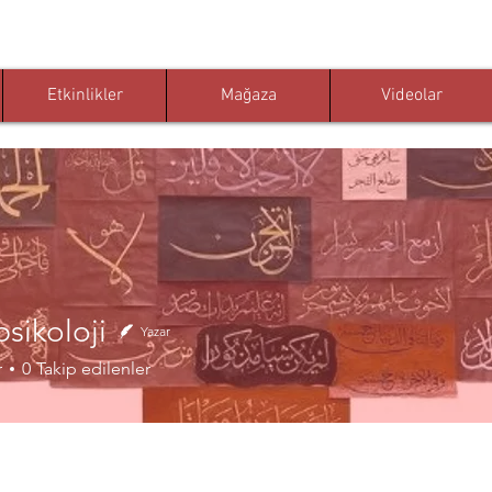
Etkinlikler
Mağaza
Videolar
psikoloji
Yazar
r
0
Takip edilenler