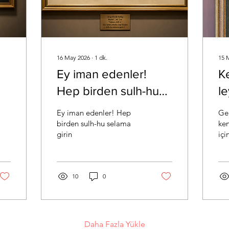
16 May 2026
∙
1
dk.
15 
Ey iman edenler!
Ke
Hep birden sulh-hu
l
selama girin
ra
Ey iman edenler! Hep
Ger
ra
birden sulh-hu selama
ken
girin
içi
Oys
Rab
10
0
Daha Fazla Yükle