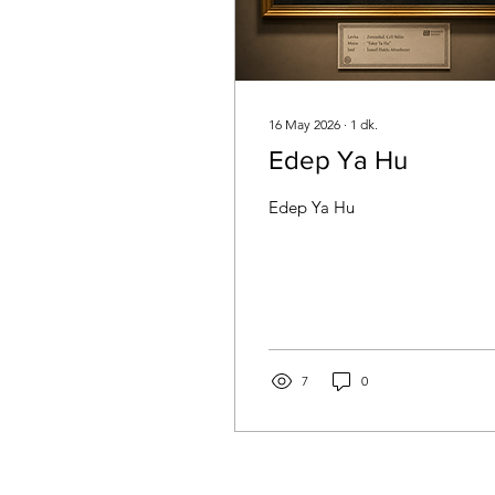
16 May 2026
∙
1
dk.
Edep Ya Hu
Edep Ya Hu
7
0