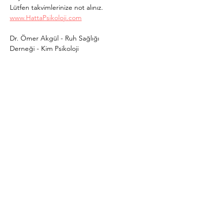
Lütfen takvimlerinize not alınız. 
www.HattaPsikoloji.com
Dr. Ömer Akgül - Ruh Sağlığı 
Derneği - Kim Psikoloji
Daha Fazla Göster
Bu Etkinliği Paylaş
Abone Ol