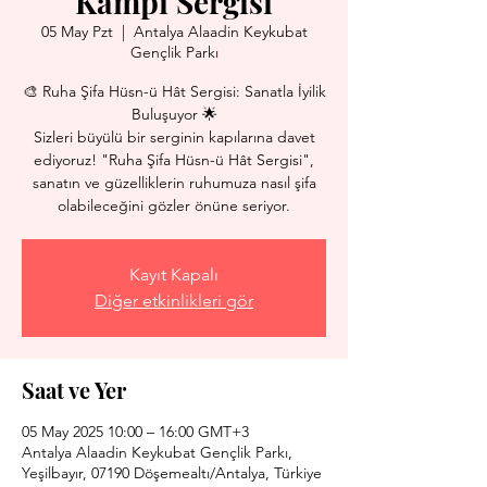
Kampı Sergisi
05 May Pzt
  |  
Antalya Alaadin Keykubat
Gençlik Parkı
🎨 Ruha Şifa Hüsn-ü Hât Sergisi: Sanatla İyilik
Buluşuyor 🌟
Sizleri büyülü bir serginin kapılarına davet
ediyoruz! "Ruha Şifa Hüsn-ü Hât Sergisi",
sanatın ve güzelliklerin ruhumuza nasıl şifa
olabileceğini gözler önüne seriyor.
Kayıt Kapalı
Diğer etkinlikleri gör
Saat ve Yer
05 May 2025 10:00 – 16:00 GMT+3
Antalya Alaadin Keykubat Gençlik Parkı,
Yeşilbayır, 07190 Döşemealtı/Antalya, Türkiye