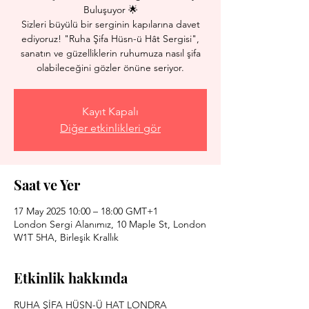
Buluşuyor 🌟
Sizleri büyülü bir serginin kapılarına davet
ediyoruz! "Ruha Şifa Hüsn-ü Hât Sergisi",
sanatın ve güzelliklerin ruhumuza nasıl şifa
olabileceğini gözler önüne seriyor.
Kayıt Kapalı
Diğer etkinlikleri gör
Saat ve Yer
17 May 2025 10:00 – 18:00 GMT+1
London Sergi Alanımız, 10 Maple St, London
W1T 5HA, Birleşik Krallık
Etkinlik hakkında
RUHA ŞİFA HÜSN-Ü HAT LONDRA 