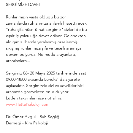
SERGİMİZE DAVET
Ruhlarımızın yasta olduğu bu zor 
zamanlarda ruhlarımıza anlamlı hissettirecek 
"ruha şifa hüsn-ü hat sergimiz" sizleri de bu 
eşsiz iç yolculuğa davet ediyor. Gelenekten 
aldığımız ilhamla yaralanmış örselenmiş 
sıkışmış ruhlarımıza şifa ve teselli aramaya 
devam ediyoruz. Ne mutlu arayanlara, 
aranılanlara...
Sergimiz 06- 20 Mayıs 2025 tarihlerinde saat 
09.00-18:00 arasında Londra' da ziyarete 
açılacaktır. Sergimizde sizi ve sevdiklerinizi 
aramızda görmekten onur duyarız. 
Lütfen takvimlerinize not alınız. 
www.HattaPsikoloji.com
Dr. Ömer Akgül - Ruh Sağlığı 
Derneği - Kim Psikoloji