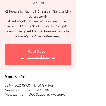
SALZBURG
🎨 Ruha Şifa Hüsn-ü Hât Sergisi: Sanatla İyilik
Buluşuyor 🌟
Sizleri büyülü bir serginin kapılarına davet
ediyoruz! "Ruha Şifa Hüsn-ü Hât Sergisi",
sanatın ve güzelliklerin ruhumuza nasıl şifa
olabileceğini gözler önüne seriyor.
Kayıt Kapalı
Diğer etkinlikleri gör
Saat ve Yer
03 Nis 2026 09:00 – 17:00 GMT+2
Am Messezentrum SALZBURG, Am
Messezentrum, 5020 Salzburg, Avusturya