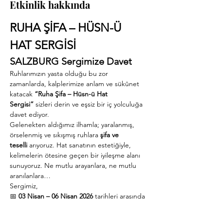
Etkinlik hakkında
RUHA ŞİFA – HÜSN-Ü 
HAT SERGİSİ
SALZBURG Sergimize Davet
Ruhlarımızın yasta olduğu bu zor 
zamanlarda, kalplerimize anlam ve sükûnet 
katacak 
“Ruha Şifa – Hüsn-ü Hat 
Sergisi”
 sizleri derin ve eşsiz bir iç yolculuğa 
davet ediyor.
Gelenekten aldığımız ilhamla; yaralanmış, 
örselenmiş ve sıkışmış ruhlara 
şifa ve 
teselli
 arıyoruz. Hat sanatının estetiğiyle, 
kelimelerin ötesine geçen bir iyileşme alanı 
sunuyoruz. Ne mutlu arayanlara, ne mutlu 
aranılanlara…
Sergimiz,
📅 
03 Nisan – 06 Nisan 2026
 tarihleri arasında