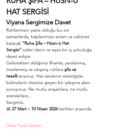
RUHA ŞİFA – HÜSN-Ü 
HAT SERGİSİ
Viyana Sergimize Davet
Ruhlarımızın yasta olduğu bu zor 
zamanlarda, kalplerimize anlam ve sükûnet 
katacak 
“Ruha Şifa – Hüsn-ü Hat 
Sergisi”
 sizleri derin ve eşsiz bir iç yolculuğa 
davet ediyor.
Gelenekten aldığımız ilhamla; yaralanmış, 
örselenmiş ve sıkışmış ruhlara 
şifa ve 
teselli
 arıyoruz. Hat sanatının estetiğiyle, 
kelimelerin ötesine geçen bir iyileşme alanı 
sunuyoruz. Ne mutlu arayanlara, ne mutlu 
aranılanlara…
Sergimiz,
📅 
27 Mart – 10 Nisan 2026
 tarihleri arasında
Daha Fazla Göster