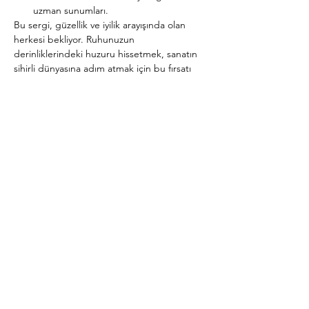
uzman sunumları.
Bu sergi, güzellik ve iyilik arayışında olan 
herkesi bekliyor. Ruhunuzun 
derinliklerindeki huzuru hissetmek, sanatın 
sihirli dünyasına adım atmak için bu fırsatı 
kaçırmayın!
Daha Fazla Göster
Bu Etkinliği Paylaş
Abone Ol