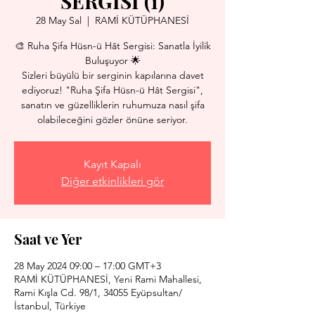
SERGİSİ (1)
28 May Sal
  |  
RAMİ KÜTÜPHANESİ
🎨 Ruha Şifa Hüsn-ü Hât Sergisi: Sanatla İyilik
Buluşuyor 🌟
Sizleri büyülü bir serginin kapılarına davet
ediyoruz! "Ruha Şifa Hüsn-ü Hât Sergisi",
sanatın ve güzelliklerin ruhumuza nasıl şifa
olabileceğini gözler önüne seriyor.
Kayıt Kapalı
Diğer etkinlikleri gör
Saat ve Yer
28 May 2024 09:00 – 17:00 GMT+3
RAMİ KÜTÜPHANESİ, Yeni Rami Mahallesi,
Rami Kışla Cd. 98/1, 34055 Eyüpsultan/
İstanbul, Türkiye