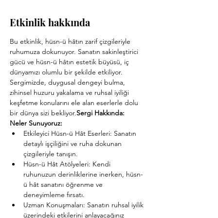
Etkinlik hakkında
Bu etkinlik, hüsn-ü hâtın zarif çizgileriyle 
ruhumuza dokunuyor. Sanatın sakinleştirici 
gücü ve hüsn-ü hâtın estetik büyüsü, iç 
dünyamızı olumlu bir şekilde etkiliyor. 
Sergimizde, duygusal dengeyi bulma, 
zihinsel huzuru yakalama ve ruhsal iyiliği 
keşfetme konularını ele alan eserlerle dolu 
bir dünya sizi bekliyor.
Sergi Hakkında: 
Neler Sunuyoruz:
Etkileyici Hüsn-ü Hât Eserleri: Sanatın 
detaylı işçiliğini ve ruha dokunan 
çizgileriyle tanışın.
Hüsn-ü Hât Atölyeleri: Kendi 
ruhunuzun derinliklerine inerken, hüsn-
ü hât sanatını öğrenme ve 
deneyimleme fırsatı.
Uzman Konuşmaları: Sanatın ruhsal iyilik 
üzerindeki etkilerini anlayacağınız 