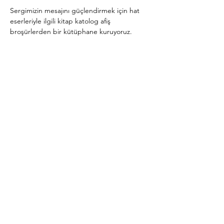
Sergimizin mesajını güçlendirmek için hat 
eserleriyle ilgili kitap katolog afiş 
broşürlerden bir kütüphane kuruyoruz.
Daha Fazla Göster
Bu Etkinliği Paylaş
Abone Ol