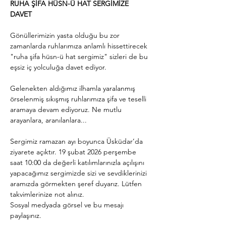
RUHA ŞİFA HÜSN-Ü HAT SERGİMİZE 
DAVET
Gönüllerimizin yasta olduğu bu zor 
zamanlarda ruhlarımıza anlamlı hissettirecek 
"ruha şifa hüsn-ü hat sergimiz" sizleri de bu 
eşsiz iç yolculuğa davet ediyor. 
Gelenekten aldığımız ilhamla yaralanmış 
örselenmiş sıkışmış ruhlarımıza şifa ve teselli 
aramaya devam ediyoruz. Ne mutlu 
arayanlara, aranılanlara...
Sergimiz ramazan ayı boyunca Üsküdar’da 
ziyarete açıktır. 19 şubat 2026 perşembe 
saat 10:00 da değerli katılımlarınızla açılışını 
yapacağımız sergimizde sizi ve sevdiklerinizi 
aramızda görmekten şeref duyarız. Lütfen 
takvimlerinize not alınız. 
Sosyal medyada görsel ve bu mesajı 
paylaşınız. 