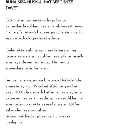
RUHA ŞİFA HÜSN-Ü HAT SERGİMİZE 
DAVET
Gönüllerimizin yasta olduğu bu zor 
zamanlarda ruhlarımıza anlamlı hissettirecek 
"ruha şifa hüsn-ü hat sergimiz" sizleri de bu 
eşsiz iç yolculuğa davet ediyor. 
Gelenekten aldığımız ilhamla yaralanmış 
örselenmiş sıkışmış ruhlarımıza şifa ve teselli 
aramaya devam ediyoruz. Ne mutlu 
arayanlara, aranılanlara...
Sergimiz ramazan ayı boyunca Üsküdar’da 
ziyarete açıktır. 19 şubat 2026 perşembe 
saat 10:00 da değerli katılımlarınızla açılışını 
yapacağımız sergimizde sizi ve sevdiklerinizi 
aramızda görmekten şeref duyarız. Lütfen 
takvimlerinize not alınız. 
Sosyal medyada görsel ve bu mesajı 
paylaşınız. 