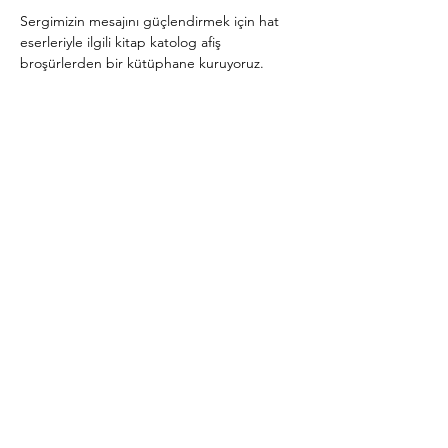
Sergimizin mesajını güçlendirmek için hat 
eserleriyle ilgili kitap katolog afiş 
broşürlerden bir kütüphane kuruyoruz.
Daha Fazla Göster
Bu Etkinliği Paylaş
Abone Ol