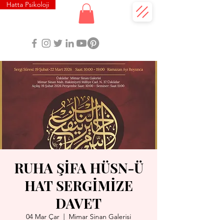
Hatta Psikoloji
RUHA ŞİFA HÜSN-Ü
HAT SERGİMİZE
DAVET
04 Mar Çar
  |  
Mimar Sinan Galerisi