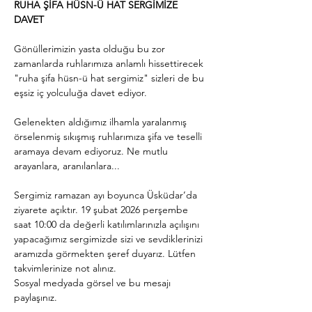
RUHA ŞİFA HÜSN-Ü HAT SERGİMİZE 
DAVET
Gönüllerimizin yasta olduğu bu zor 
zamanlarda ruhlarımıza anlamlı hissettirecek 
"ruha şifa hüsn-ü hat sergimiz" sizleri de bu 
eşsiz iç yolculuğa davet ediyor. 
Gelenekten aldığımız ilhamla yaralanmış 
örselenmiş sıkışmış ruhlarımıza şifa ve teselli 
aramaya devam ediyoruz. Ne mutlu 
arayanlara, aranılanlara...
Sergimiz ramazan ayı boyunca Üsküdar’da 
ziyarete açıktır. 19 şubat 2026 perşembe 
saat 10:00 da değerli katılımlarınızla açılışını 
yapacağımız sergimizde sizi ve sevdiklerinizi 
aramızda görmekten şeref duyarız. Lütfen 
takvimlerinize not alınız. 
Sosyal medyada görsel ve bu mesajı 
paylaşınız. 