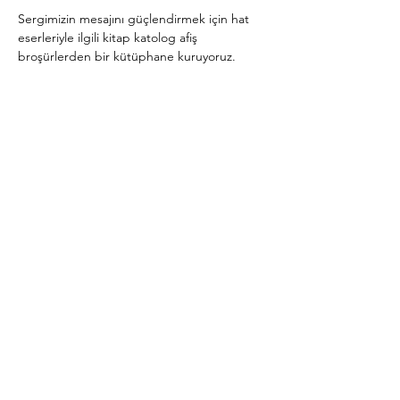
Sergimizin mesajını güçlendirmek için hat 
eserleriyle ilgili kitap katolog afiş 
broşürlerden bir kütüphane kuruyoruz.
Daha Fazla Göster
Bu Etkinliği Paylaş
Abone Ol