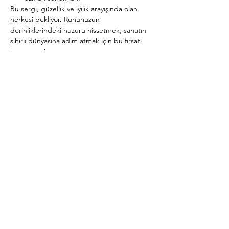
Bu sergi, güzellik ve iyilik arayışında olan 
herkesi bekliyor. Ruhunuzun 
derinliklerindeki huzuru hissetmek, sanatın 
sihirli dünyasına adım atmak için bu fırsatı 
kaçırmayın!
Daha Fazla Göster
Bu Etkinliği Paylaş
Abone Ol