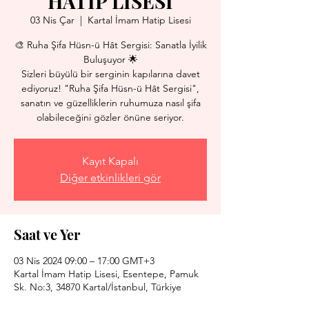
HATİP LİSESİ
03 Nis Çar
  |  
Kartal İmam Hatip Lisesi
🎨 Ruha Şifa Hüsn-ü Hât Sergisi: Sanatla İyilik
Buluşuyor 🌟
Sizleri büyülü bir serginin kapılarına davet
ediyoruz! "Ruha Şifa Hüsn-ü Hât Sergisi",
sanatın ve güzelliklerin ruhumuza nasıl şifa
olabileceğini gözler önüne seriyor.
Kayıt Kapalı
Diğer etkinlikleri gör
Saat ve Yer
03 Nis 2024 09:00 – 17:00 GMT+3
Kartal İmam Hatip Lisesi, Esentepe, Pamuk
Sk. No:3, 34870 Kartal/İstanbul, Türkiye