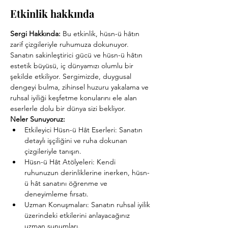
Etkinlik hakkında
Sergi Hakkında: 
Bu etkinlik, hüsn-ü hâtın 
zarif çizgileriyle ruhumuza dokunuyor. 
Sanatın sakinleştirici gücü ve hüsn-ü hâtın 
estetik büyüsü, iç dünyamızı olumlu bir 
şekilde etkiliyor. Sergimizde, duygusal 
dengeyi bulma, zihinsel huzuru yakalama ve 
ruhsal iyiliği keşfetme konularını ele alan 
eserlerle dolu bir dünya sizi bekliyor.
Neler Sunuyoruz:
Etkileyici Hüsn-ü Hât Eserleri: Sanatın 
detaylı işçiliğini ve ruha dokunan 
çizgileriyle tanışın.
Hüsn-ü Hât Atölyeleri: Kendi 
ruhunuzun derinliklerine inerken, hüsn-
ü hât sanatını öğrenme ve 
deneyimleme fırsatı.
Uzman Konuşmaları: Sanatın ruhsal iyilik 
üzerindeki etkilerini anlayacağınız 
uzman sunumları.