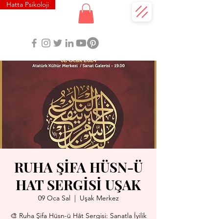
Hatta Psikoloji
RUHA ŞİFA HÜSN-Ü
HAT SERGİSİ UŞAK
09 Oca Sal
  |  
Uşak Merkez
🎨 Ruha Şifa Hüsn-ü Hât Sergisi: Sanatla İyilik