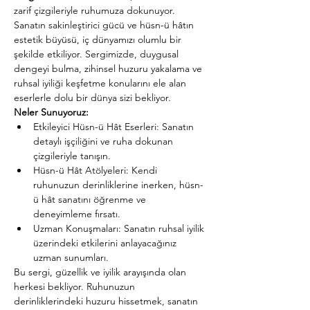
zarif çizgileriyle ruhumuza dokunuyor. 
Sanatın sakinleştirici gücü ve hüsn-ü hâtın 
estetik büyüsü, iç dünyamızı olumlu bir 
şekilde etkiliyor. Sergimizde, duygusal 
dengeyi bulma, zihinsel huzuru yakalama ve 
ruhsal iyiliği keşfetme konularını ele alan 
eserlerle dolu bir dünya sizi bekliyor.
Neler Sunuyoruz:
Etkileyici Hüsn-ü Hât Eserleri: Sanatın 
detaylı işçiliğini ve ruha dokunan 
çizgileriyle tanışın.
Hüsn-ü Hât Atölyeleri: Kendi 
ruhunuzun derinliklerine inerken, hüsn-
ü hât sanatını öğrenme ve 
deneyimleme fırsatı.
Uzman Konuşmaları: Sanatın ruhsal iyilik 
üzerindeki etkilerini anlayacağınız 
uzman sunumları.
Bu sergi, güzellik ve iyilik arayışında olan 
herkesi bekliyor. Ruhunuzun 
derinliklerindeki huzuru hissetmek, sanatın 