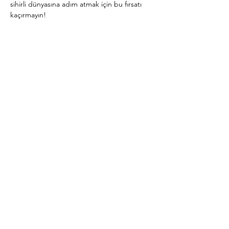
sihirli dünyasına adım atmak için bu fırsatı 
kaçırmayın!
Daha Fazla Göster
Bu Etkinliği Paylaş
Abone Ol
Şimdi abone ol