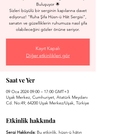
Buluşuyor 🌟
Sizleri büyülü bir serginin kapılarına davet
ediyoruz! "Ruha Şifa Hüsn-ü Hât Sergisi",
sanatın ve güzelliklerin ruhumuza nasıl şifa
olabileceğini gözler önüne seriyor.
Kayıt Kapalı
Diğer etkinlikleri gör
Saat ve Yer
09 Oca 2024 09:00 – 17:00 GMT+3
Uşak Merkez, Cumhuriyet, Atatürk Meydanı
Cd. No:49, 64200 Uşak Merkez/Uşak, Türkiye
Etkinlik hakkında
Sergi Hakkında: 
Bu etkinlik, hüsn-ü hâtın 