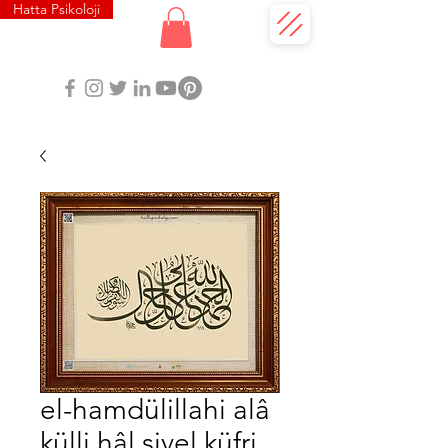
Hatta Psikoloji
el-hamdülillahi alâ
külli hâl sivel küfri