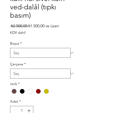
ved-dalâl (tıpkı
basım)
Normal
İndirimli
 ₺2.500,00 
₺1.500,00
ve üzeri
Fiyat
Fiyat
KDV dahil
Boyut
*
Çerçeve
*
renk
*
Adet
*