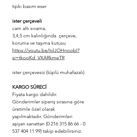
tıpkı basım eser
ister çerçeveli
cam altı sıvama,
3,4,5 cm kalınlığında çerçeve,
koruma ve taşıma kutusu
https://youtu.be/tvlJOHnoobI?
si=tkooKd_VXARkmeTR
ister çerçevesiz (tüplü muhafazalı)
KARGO SÜRECİ
Fiyata kargo dahildir.
Gönderimler siperiş sırasına göre
üretimle özel olarak
yapılmaktadır. Gönderimleri
aşiyan sanattan (0 216 315 86 66 - 0
537 404 11 99) takip edebilirsiniz.