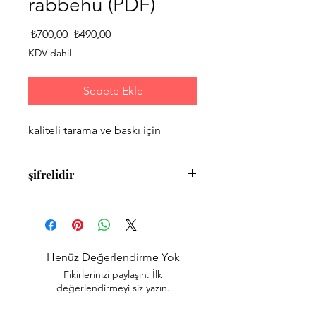
rabbehû (PDF)
Normal
İndirimli
 ₺700,00 
₺490,00
Fiyat
Fiyat
KDV dahil
Sepete Ekle
kaliteli tarama ve baskı için
şifrelidir
teliflidir22
Henüz Değerlendirme Yok
Fikirlerinizi paylaşın. İlk
değerlendirmeyi siz yazın.