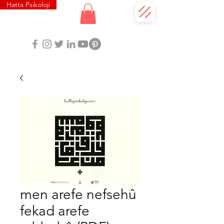
Hatta Psikoloji
men arefe nefsehû
fekad arefe