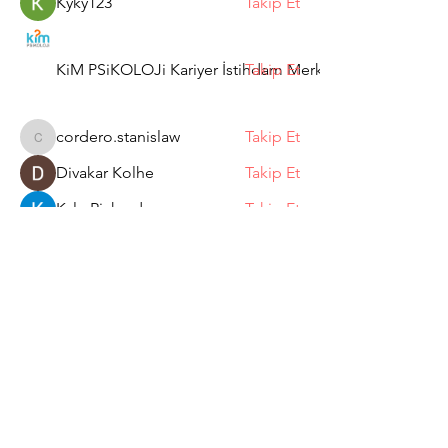
Kyky123
Takip Et
KiM PSiKOLOJi Kariyer İstihdam Merkezi
Takip Et
cordero.stanislaw
Takip Et
cordero.stanislaw
Divakar Kolhe
Takip Et
Kyle Richards
Takip Et
Tüm Üyeleri Gör (11)
Abone Ol