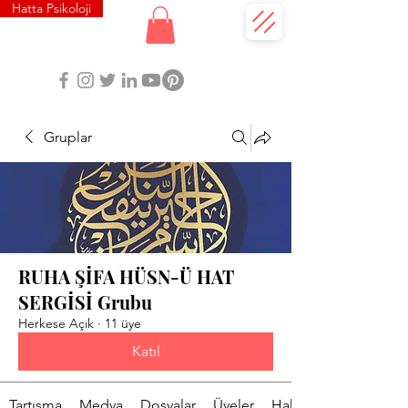
Hatta Psikoloji
Gruplar
RUHA ŞİFA HÜSN-Ü HAT
SERGİSİ Grubu
Herkese Açık
·
11 üye
Katıl
Tartışma
Medya
Dosyalar
Üyeler
Hakkında