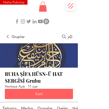
Hatta Psikoloji
Gruplar
RUHA ŞİFA HÜSN-Ü HAT
SERGİSİ Grubu
Herkese Açık
·
11 üye
Katıl
Tartışma
Medya
Dosyalar
Üyeler
Hakkında