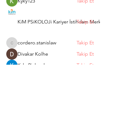
Kyky123
Takip Et
KiM PSiKOLOJi Kariyer İstihdam Merkezi
Takip Et
cordero.stanislaw
Takip Et
cordero.stanislaw
Divakar Kolhe
Takip Et
Kyle Richards
Takip Et
Tüm Üyeleri Gör (11)
Abone Ol