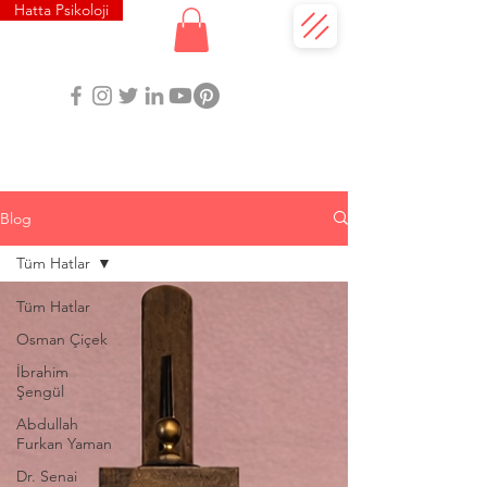
Hatta Psikoloji
Blog
Tüm Hatlar
Tüm Hatlar
Osman Çiçek
İbrahim
Şengül
Abdullah
Furkan Yaman
Dr. Senai