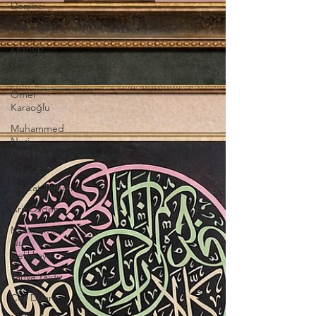
Demirci
Celi Sülüs
Zeynep
Albayrak
Prof. Dr.
Ömer
Karaoğlu
Muhammed
Nuri
Çelikkaya
Prof. Dr.
Nevzat Tarhan
Arif Özdem
Muhammed
Nuri
Çelikkaya
Yahya Yaldız
Celi Divani