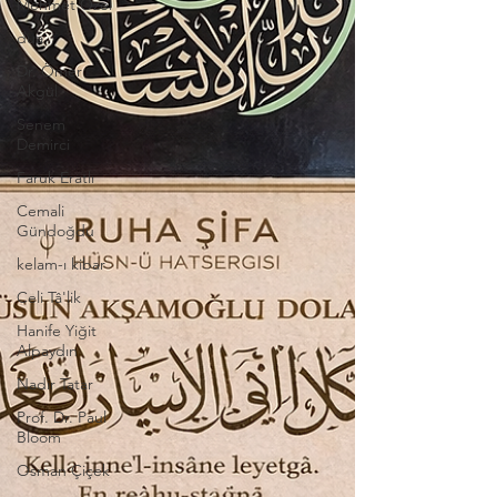
Mehmet Özel
dua
Dr. Ömer
Akgül
Senem
Demirci
Faruk Eratlı
Cemali
Gündoğdu
kelam-ı kibar
Celi Tâ'lik
Hanife Yiğit
Alpaydın
Nadir Tatar
Prof. Dr. Paul
Bloom
Osman Çiçek