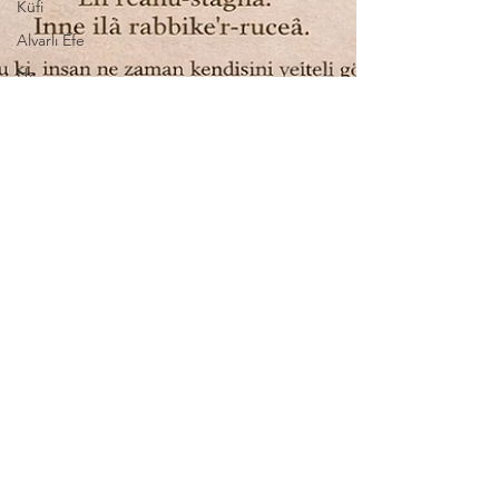
Küfi
Alvarlı Efe
Hz.
Muhammed
Ceyhun
Oydem
Ayet
​Prof. Dr.
Hanna Nita
Scherler
Hatice Kübra
Tongar
Enise Akgül
Prof. Dr.
Enver Sarı
Doç. Dr. Yusuf
Alpaydın
şiir