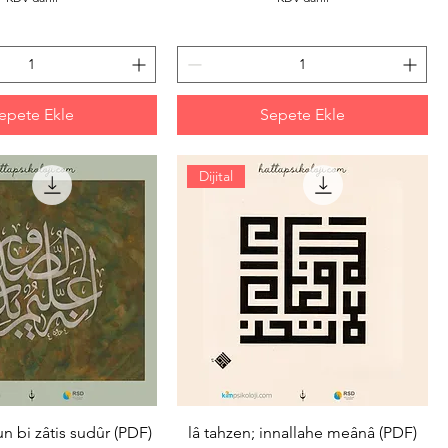
epete Ekle
Sepete Ekle
Dijital
n bi zâtis sudûr (PDF)
lâ tahzen; innallahe meânâ (PDF)