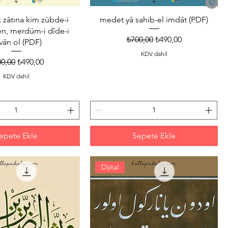
 zâtına kim zübde-i
medet yâ sahib-el imdât (PDF)
en, merdüm-i dîde-i
Normal Fiyat
İndirimli Fiyat
₺700,00
₺490,00
vân ol (PDF)
KDV dahil
mal Fiyat
İndirimli Fiyat
0,00
₺490,00
KDV dahil
epete Ekle
Sepete Ekle
Dijital