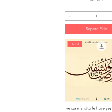
Sepete Ekle
Dijital
ve izâ maridtu fe huve yeş