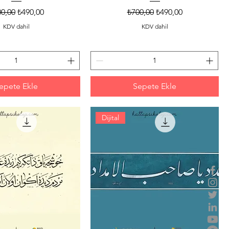
mal Fiyat
İndirimli Fiyat
Normal Fiyat
İndirimli Fiyat
0,00
₺490,00
₺700,00
₺490,00
KDV dahil
KDV dahil
epete Ekle
Sepete Ekle
Dijital