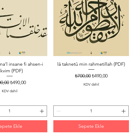
na’l insane fi ahsen-i
lâ taknetû min rahmetillah (PDF)
akvim (PDF)
Normal Fiyat
İndirimli Fiyat
₺700,00
₺490,00
mal Fiyat
İndirimli Fiyat
0,00
₺490,00
KDV dahil
KDV dahil
epete Ekle
Sepete Ekle