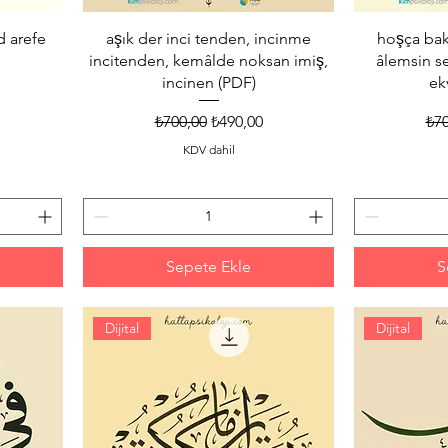
d arefe
aşık der inci tenden, incinme
hoşça bak
incitenden, kemâlde noksan imiş,
âlemsin s
incinen (PDF)
ek
 Fiyat
Normal Fiyat
İndirimli Fiyat
Nor
₺700,00
₺490,00
₺70
KDV dahil
Sepete Ekle
S
Dijital
Dijital