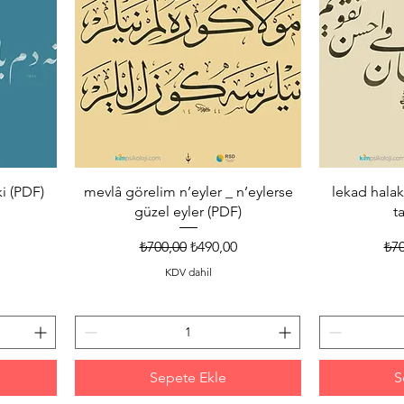
i (PDF)
mevlâ görelim n’eyler _ n’eylerse
lekad halak
güzel eyler (PDF)
t
 Fiyat
Normal Fiyat
İndirimli Fiyat
Nor
₺700,00
₺490,00
₺70
KDV dahil
Sepete Ekle
S