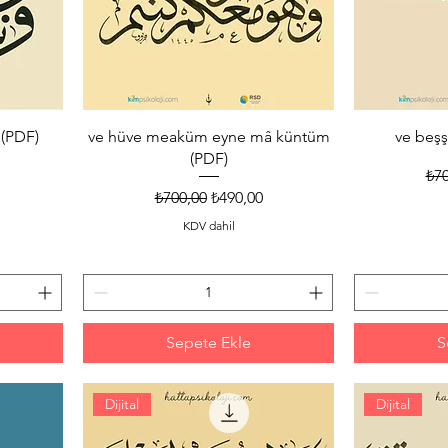
 (PDF)
ve hüve meaküm eyne mâ küntüm
ve beşşi
(PDF)
 Fiyat
Nor
₺70
Normal Fiyat
İndirimli Fiyat
₺700,00
₺490,00
KDV dahil
Sepete Ekle
S
Dijital
Dijital