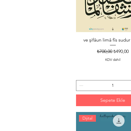
ve şifâun limâ fîs sudur
Normal Fiyat
İndirimli
₺700,00
₺490,00
KDV dahil
Sepete Ekle
Dijital