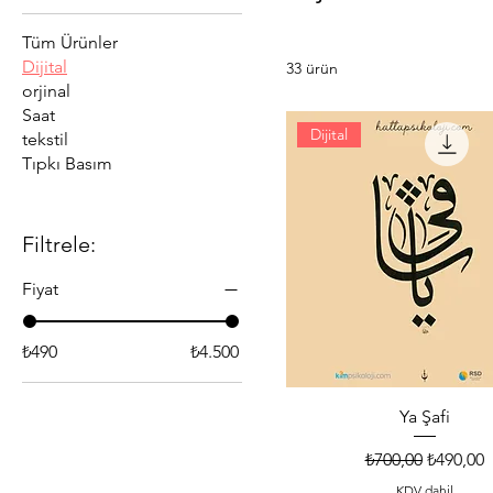
Tüm Ürünler
Dijital
33 ürün
orjinal
Saat
Dijital
tekstil
Tıpkı Basım
Filtrele:
Fiyat
₺490
₺4.500
Ya Şafi
Normal Fiyat
İndirimli
₺700,00
₺490,00
KDV dahil