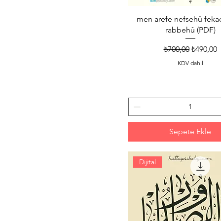
men arefe nefsehû feka
rabbehû (PDF)
Normal Fiyat
İndirimli
₺700,00
₺490,00
KDV dahil
Sepete Ekle
Dijital