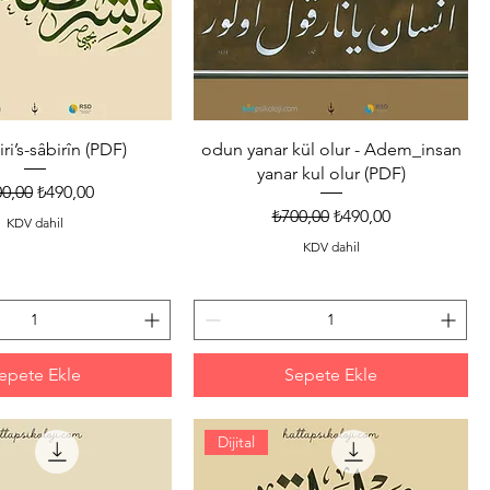
ri’s-sâbirîn (PDF)
odun yanar kül olur - Adem_insan
yanar kul olur (PDF)
mal Fiyat
İndirimli Fiyat
0,00
₺490,00
Normal Fiyat
İndirimli Fiyat
₺700,00
₺490,00
KDV dahil
KDV dahil
epete Ekle
Sepete Ekle
Dijital