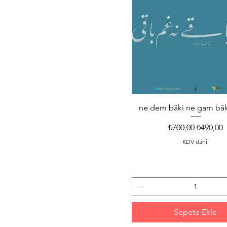
ne dem bâki ne gam bâk
Normal Fiyat
İndirimli
₺700,00
₺490,00
KDV dahil
Sepete Ekle