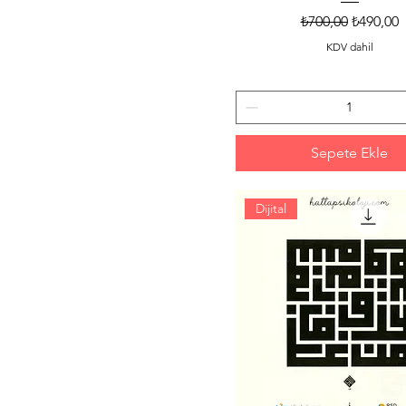
Normal Fiyat
İndirimli
₺700,00
₺490,00
KDV dahil
Sepete Ekle
Dijital