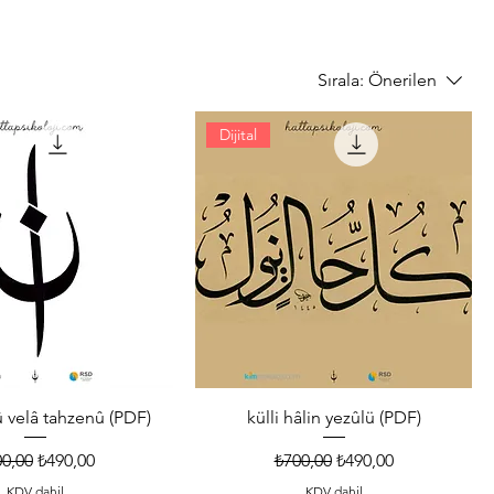
Sırala:
Önerilen
Dijital
û velâ tahzenû (PDF)
külli hâlin yezûlü (PDF)
mal Fiyat
İndirimli Fiyat
Normal Fiyat
İndirimli Fiyat
0,00
₺490,00
₺700,00
₺490,00
KDV dahil
KDV dahil