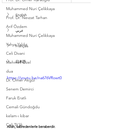
Muhammed Nuri Çelikkaya
English
Prof. Dr. Nevzat Tarhan
Arif Özdem
عربي
Muhammed Nuri Çelikkaya
Yahya Yaldız
Français
Celi Divani
日本語
Mehmet Özel
dua
https://youtu.be/na676VRowt0
Dr. Ömer Akgül
Senem Demirci
Faruk Eratlı
Cemali Gündoğdu
kelam-ı kibar
Celi Tâ'lik
Allah, sabredenlerle beraberdir.