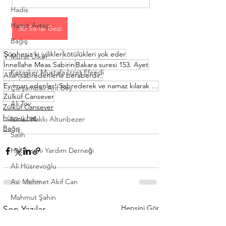
Hadis
Hamit Aytaç
3D Sanal Gezi
Bağış
Şüphesiz ki iyilikler
kötülükleri yok eder
Murat Ülker
İnnellahe Meas Sabirin
Bakara suresi 153. Ayet
Kazasker Mustafa İzzet Efendi
Allah
sabredenlerle beraberdir.
Ey iman edenler! Sabrederek ve namaz kılarak Allah’tan yardım isteyin! Çünkü Allah
Çarşambalı Arif Bey
Zülküf Cansever
Ali Toy
Zülküf Cansever
hüsn-ü hat
İsmail Hakkı Altunbezer
Bağış
Salih
Hak İnsani Yardım Derneği
Ali Hüsrevoğlu
Av. Mehmet Akif Can
Mahmut Şahin
Hepsini Gör
Son Yazılar
Ma’kılî