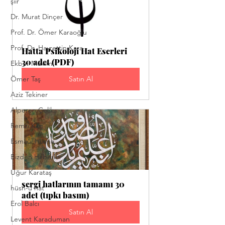
şiir
Dr. Murat Dinçer
Prof. Dr. Ömer Karaoğlu
Prof. Dr. Hayrettin Kara
Hatta Psikoloji Hat Eserleri 
30 adet (PDF)
Ekber Mukim
Ömer Taş
Satın Al
Aziz Tekiner
Alperen Çelik
Remzi Koç
Esmaül Hüsna
Bizden Haberler
Uğur Karataş
sergi hatlarının tamamı 30 
hüsn-ü hat
adet (tıpkı basım)
Erol Balcı
Satın Al
Levent Karaduman